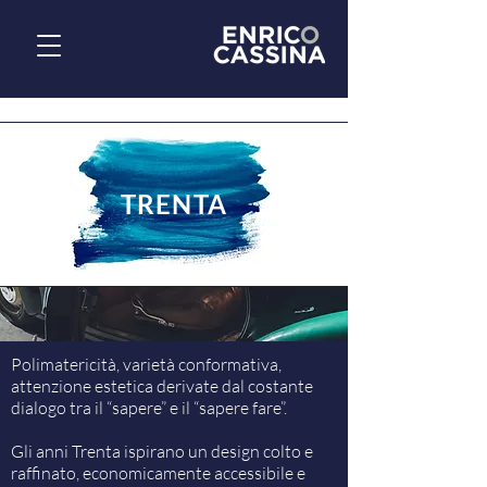
TRENTA
Polimatericità, varietà conformativa,
attenzione estetica derivate dal costante
dialogo tra il “sapere” e il “sapere fare”.
Gli anni Trenta ispirano un design colto e
raffinato, economicamente accessibile e